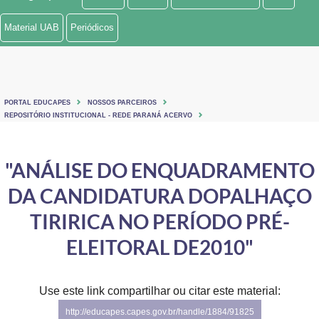
Ministério de Minas e Energia
Material UAB
Periódicos
Ministério da Ciência, Tecnologia, Inovações e Comunicações
Ministério do Meio Ambiente
PORTAL EDUCAPES
NOSSOS PARCEIROS
Ministério do Turismo
REPOSITÓRIO INSTITUCIONAL - REDE PARANÁ ACERVO
Ministério do Desenvolvimento Regional
"ANÁLISE DO ENQUADRAMENTO
Controladoria-Geral da União
DA CANDIDATURA DOPALHAÇO
Ministério da Mulher, da Família e dos Direitos Humanos
TIRIRICA NO PERÍODO PRÉ-
Secretaria-Geral
ELEITORAL DE2010"
Secretaria de Governo
Use este link compartilhar ou citar este material:
Gabinete de Segurança Institucional
http://educapes.capes.gov.br/handle/1884/91825