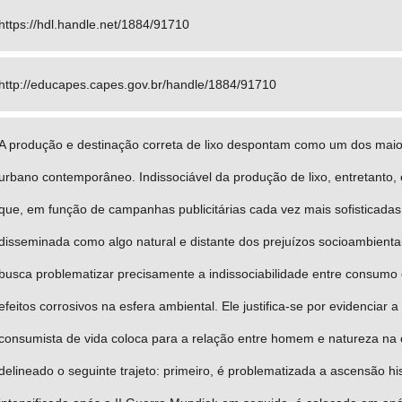
https://hdl.handle.net/1884/91710
http://educapes.capes.gov.br/handle/1884/91710
A produção e destinação correta de lixo despontam como um dos mai
urbano contemporâneo. Indissociável da produção de lixo, entretanto,
que, em função de campanhas publicitárias cada vez mais sofisticadas
disseminada como algo natural e distante dos prejuízos socioambienta
busca problematizar precisamente a indissociabilidade entre consumo 
efeitos corrosivos na esfera ambiental. Ele justifica-se por evidenciar
consumista de vida coloca para a relação entre homem e natureza na 
delineado o seguinte trajeto: primeiro, é problematizada a ascensão h