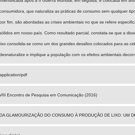
intensificada após a II Guerra Mundial; em seguida, é colocada em an
consumidora, que naturaliza as práticas de consumo sem qualquer tip
por fim, são abordadas as crises ambientais no que se refere especif
sólidos em nosso país. Como resultado parcial, constata-se que a di
lixo consolida-se como um dos grandes desafios colocados para as 
desnaturalize e implique a população com os efeitos ambientais decorr
application/pdf
VIII Encontro de Pesquisa em Comunicação (2016)
DA GLAMOURIZAÇÃO DO CONSUMO À PRODUÇÃO DE LIXO: UM D