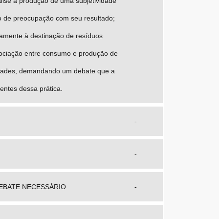
álise a produção de uma subjetividade
o de preocupação com seu resultado;
icamente à destinação de resíduos
ssociação entre consumo e produção de
cidades, demandando um debate que a
entes dessa prática.
-
-
EBATE NECESSÁRIO
-