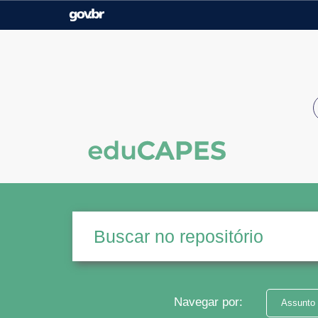
Casa Civil
Ministério da Justiça e
Segurança Pública
Ministério da Agricultura,
Ministério da Educação
Pecuária e Abastecimento
Ministério do Meio Ambiente
Ministério do Turismo
Secretaria de Governo
Gabinete de Segurança
Institucional
Navegar por:
Assunto