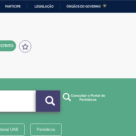
PARTICIPE
LEGISLAÇÃO
ÓRGÃOS DO GOVERNO
stério da Economia
Ministério da Infraestrutura
stério de Minas e Energia
Ministério da Ciência,
Tecnologia, Inovações e
Comunicações
STRITO
tério da Mulher, da Família
Secretaria-Geral
s Direitos Humanos
lto
terial UAB
Periódicos