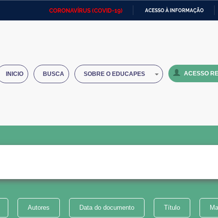
CORONAVÍRUS (COVID-19)
ACESSO À INFORMAÇÃO
Ministério da Defesa
Ministério das Relações
Mini
IR
Exteriores
PARA
O
Ministério da Cidadania
Ministério da Saúde
Mini
CONTEÚDO
ACESSO RE
INICIO
BUSCA
SOBRE O EDUCAPES
Ministério do Desenvolvimento
Controladoria-Geral da União
Minis
Regional
e do
Advocacia-Geral da União
Banco Central do Brasil
Plana
Autores
Data do documento
Título
Ma