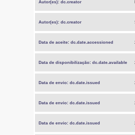
Autor(es): dc.creator
Autor(es): dc.creator
Data de aceite: dc.date.accessioned
Data de disponibilização: dc.date.available
Data de envio: dc.date.issued
Data de envio: dc.date.issued
Data de envio: dc.date.issued