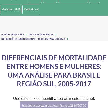
Ministério de Minas e Energia
Material UAB
Periódicos
Ministério da Ciência, Tecnologia, Inovações e Comunicações
Ministério do Meio Ambiente
PORTAL EDUCAPES
NOSSOS PARCEIROS
Ministério do Turismo
REPOSITÓRIO INSTITUCIONAL - REDE PARANÁ ACERVO
Ministério do Desenvolvimento Regional
DIFERENCIAIS DE MORTALIDADE
Controladoria-Geral da União
ENTRE HOMENS E MULHERES:
Ministério da Mulher, da Família e dos Direitos Humanos
UMA ANÁLISE PARA BRASIL E
Secretaria-Geral
REGIÃO SUL, 2005-2017
Secretaria de Governo
Use este link compartilhar ou citar este material:
Gabinete de Segurança Institucional
http://educapes.capes.gov.br/handle/1884/90700