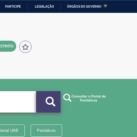
PARTICIPE
LEGISLAÇÃO
ÓRGÃOS DO GOVERNO
stério da Economia
Ministério da Infraestrutura
stério de Minas e Energia
Ministério da Ciência,
Tecnologia, Inovações e
Comunicações
STRITO
tério da Mulher, da Família
Secretaria-Geral
s Direitos Humanos
lto
terial UAB
Periódicos