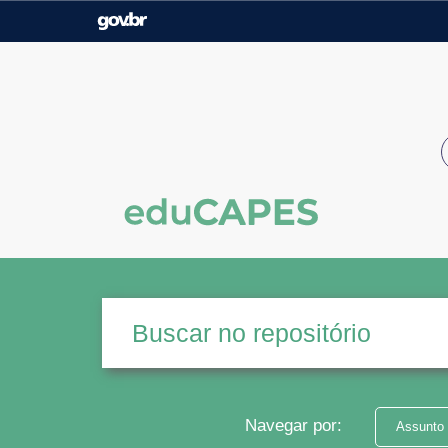
Casa Civil
Ministério da Justiça e
Segurança Pública
Ministério da Agricultura,
Ministério da Educação
Pecuária e Abastecimento
Ministério do Meio Ambiente
Ministério do Turismo
Secretaria de Governo
Gabinete de Segurança
Institucional
Navegar por:
Assunto