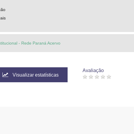
ção
ais
stitucional - Rede Paraná Acervo
Avaliação
Visualizar estatísticas