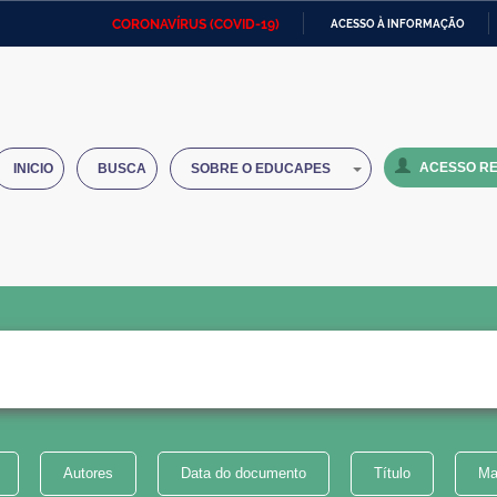
CORONAVÍRUS (COVID-19)
ACESSO À INFORMAÇÃO
Ministério da Defesa
Ministério das Relações
Mini
IR
Exteriores
PARA
O
Ministério da Cidadania
Ministério da Saúde
Mini
CONTEÚDO
ACESSO RE
INICIO
BUSCA
SOBRE O EDUCAPES
Ministério do Desenvolvimento
Controladoria-Geral da União
Minis
Regional
e do
Advocacia-Geral da União
Banco Central do Brasil
Plana
Autores
Data do documento
Título
Ma