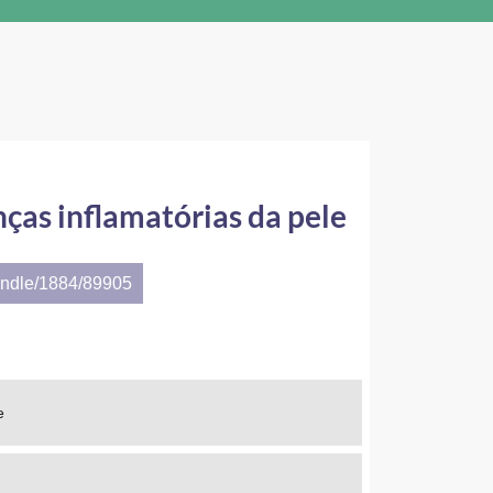
ças inflamatórias da pele
andle/1884/89905
e