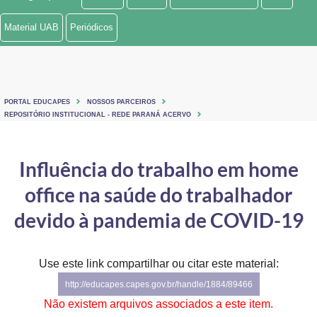
Ministério de Minas e Energia
Material UAB
Periódicos
Ministério da Ciência, Tecnologia, Inovações e Comunicações
Ministério do Meio Ambiente
PORTAL EDUCAPES
NOSSOS PARCEIROS
Ministério do Turismo
REPOSITÓRIO INSTITUCIONAL - REDE PARANÁ ACERVO
Ministério do Desenvolvimento Regional
Influência do trabalho em home
Controladoria-Geral da União
office na saúde do trabalhador
Ministério da Mulher, da Família e dos Direitos Humanos
devido à pandemia de COVID-19
Secretaria-Geral
Use este link compartilhar ou citar este material:
Secretaria de Governo
http://educapes.capes.gov.br/handle/1884/89466
Gabinete de Segurança Institucional
Não existem arquivos associados a este item.