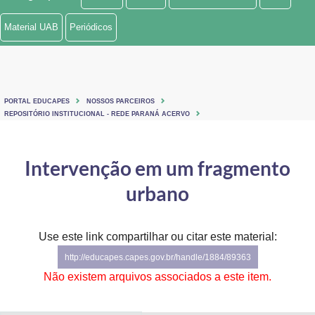
Ministério de Minas e Energia
Material UAB
Periódicos
Ministério da Ciência, Tecnologia, Inovações e Comunicações
Ministério do Meio Ambiente
PORTAL EDUCAPES
NOSSOS PARCEIROS
Ministério do Turismo
REPOSITÓRIO INSTITUCIONAL - REDE PARANÁ ACERVO
Ministério do Desenvolvimento Regional
Intervenção em um fragmento
Controladoria-Geral da União
urbano
Ministério da Mulher, da Família e dos Direitos Humanos
Use este link compartilhar ou citar este material:
Secretaria-Geral
http://educapes.capes.gov.br/handle/1884/89363
Secretaria de Governo
Não existem arquivos associados a este item.
Gabinete de Segurança Institucional