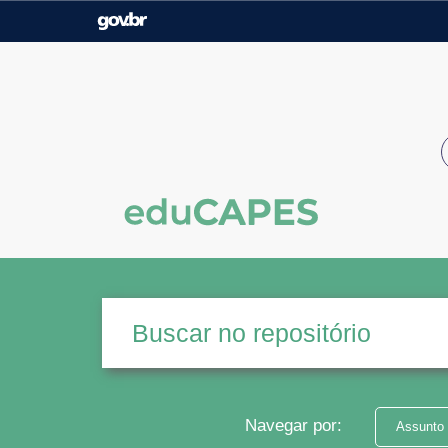
Casa Civil
Ministério da Justiça e
Segurança Pública
Ministério da Agricultura,
Ministério da Educação
Pecuária e Abastecimento
Ministério do Meio Ambiente
Ministério do Turismo
Secretaria de Governo
Gabinete de Segurança
Institucional
Navegar por:
Assunto