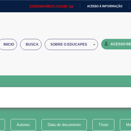
CORONAVÍRUS (COVID-19)
ACESSO À INFORMAÇÃO
Ministério da Defesa
Ministério das Relações
Mini
IR
Exteriores
PARA
O
Ministério da Cidadania
Ministério da Saúde
Mini
CONTEÚDO
ACESSO RE
INICIO
BUSCA
SOBRE O EDUCAPES
Ministério do Desenvolvimento
Controladoria-Geral da União
Minis
Regional
e do
Advocacia-Geral da União
Banco Central do Brasil
Plana
Autores
Data do documento
Título
Ma