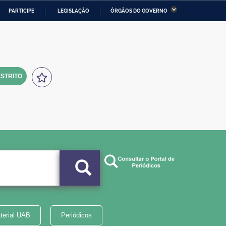
PARTICIPE
LEGISLAÇÃO
ÓRGÃOS DO GOVERNO
stério da Economia
Ministério da Infraestrutura
stério de Minas e Energia
Ministério da Ciência,
Tecnologia, Inovações e
Comunicações
STRITO
tério da Mulher, da Família
Secretaria-Geral
s Direitos Humanos
lto
terial UAB
Periódicos