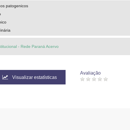
os patogenicos
o
eico
inária
stitucional - Rede Paraná Acervo
Avaliação
Visualizar estatísticas