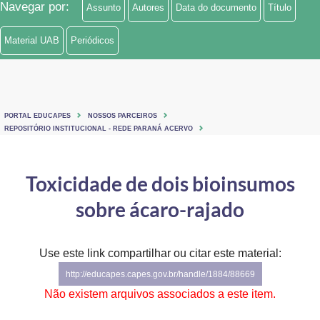
Navegar por:
Assunto
Autores
Data do documento
Título
Ministério de Minas e Energia
Material UAB
Periódicos
Ministério da Ciência, Tecnologia, Inovações e Comunicações
Ministério do Meio Ambiente
Ministério do Turismo
PORTAL EDUCAPES
NOSSOS PARCEIROS
REPOSITÓRIO INSTITUCIONAL - REDE PARANÁ ACERVO
Ministério do Desenvolvimento Regional
Toxicidade de dois bioinsumos
Controladoria-Geral da União
sobre ácaro-rajado
Ministério da Mulher, da Família e dos Direitos Humanos
Secretaria-Geral
Use este link compartilhar ou citar este material:
Secretaria de Governo
http://educapes.capes.gov.br/handle/1884/88669
Não existem arquivos associados a este item.
Gabinete de Segurança Institucional