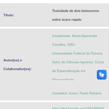
Advocacia-Geral da União
Toxicidade de dois bioinsumos
Título:
Banco Central do Brasil
sobre ácaro-rajado
Planalto
Zawadneak, Maria Aparecida
Cassilha, 1961-
Universidade Federal do Paraná.
Autor(es) e
Setor de Ciências Agrárias. Curso
Colaborador(es):
de Especialização em
Fitossanidade
Castellem Junior, Paulo Roberto
https://hdl.handle.net/1884/88669