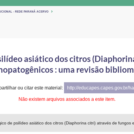
TUCIONAL - REDE PARANÁ ACERVO
ilídeo asiático dos citros (Diaphorina
opatogênicos : uma revisão bibliom
artilhar ou citar este material:
http://educapes.capes.gov.br/h
Não existem arquivos associados a este item.
gico de psilídeo asiático dos citros (Diaphorina citri) através de fungo