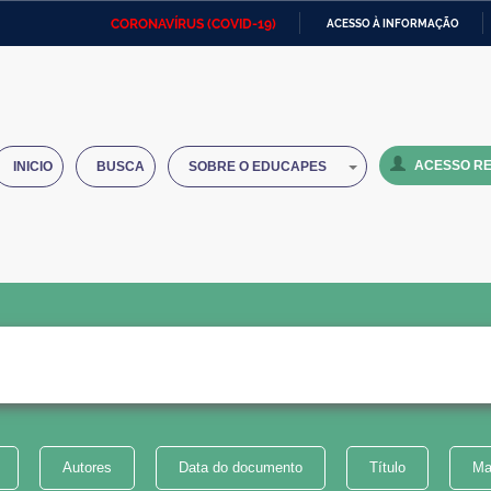
CORONAVÍRUS (COVID-19)
ACESSO À INFORMAÇÃO
Ministério da Defesa
Ministério das Relações
Mini
IR
Exteriores
PARA
O
Ministério da Cidadania
Ministério da Saúde
Mini
CONTEÚDO
ACESSO RE
INICIO
BUSCA
SOBRE O EDUCAPES
Ministério do Desenvolvimento
Controladoria-Geral da União
Minis
Regional
e do
Advocacia-Geral da União
Banco Central do Brasil
Plana
Autores
Data do documento
Título
Ma