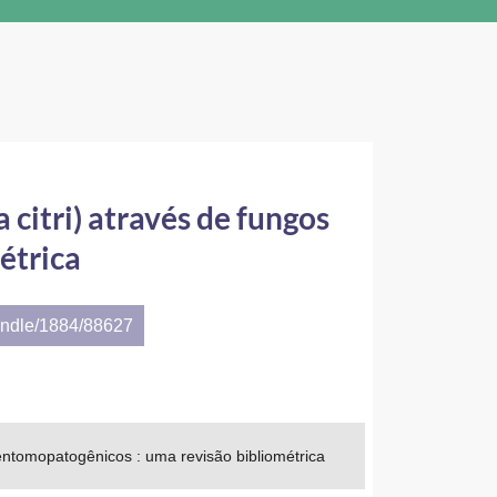
 citri) através de fungos
étrica
andle/1884/88627
s entomopatogênicos : uma revisão bibliométrica