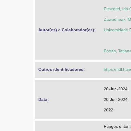
Pimentel, Ida
Zawadneak, Ma
Autor(es) e Colaborador(es): 
Universidade F
Portes, Tatiana
Outros identificadores: 
https://hdl.ha
20-Jun-2024
Data: 
20-Jun-2024
2022
Fungos entom