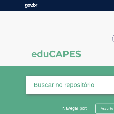
Casa Civil
Ministério da Justiça e
Segurança Pública
Ministério da Agricultura,
Ministério da Educação
Pecuária e Abastecimento
Ministério do Meio Ambiente
Ministério do Turismo
Secretaria de Governo
Gabinete de Segurança
Institucional
Navegar por:
Assunto