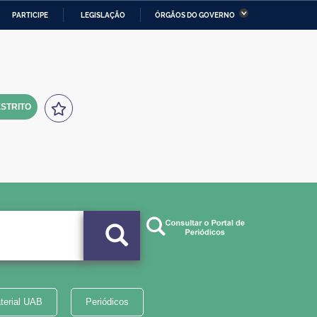
PARTICIPE
LEGISLAÇÃO
ÓRGÃOS DO GOVERNO
stério da Economia
Ministério da Infraestrutura
stério de Minas e Energia
Ministério da Ciência,
Tecnologia, Inovações e
Comunicações
STRITO
tério da Mulher, da Família
Secretaria-Geral
s Direitos Humanos
lto
terial UAB
Periódicos