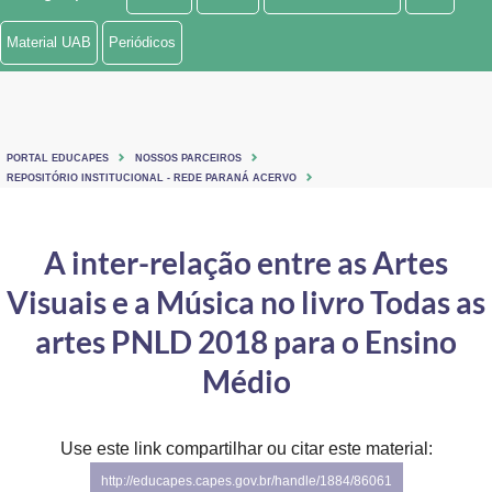
Ministério de Minas e Energia
Material UAB
Periódicos
Ministério da Ciência, Tecnologia, Inovações e Comunicações
Ministério do Meio Ambiente
PORTAL EDUCAPES
NOSSOS PARCEIROS
Ministério do Turismo
REPOSITÓRIO INSTITUCIONAL - REDE PARANÁ ACERVO
Ministério do Desenvolvimento Regional
A inter-relação entre as Artes
Controladoria-Geral da União
Visuais e a Música no livro Todas as
Ministério da Mulher, da Família e dos Direitos Humanos
artes PNLD 2018 para o Ensino
Secretaria-Geral
Médio
Secretaria de Governo
Use este link compartilhar ou citar este material:
Gabinete de Segurança Institucional
http://educapes.capes.gov.br/handle/1884/86061