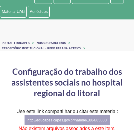
Ministério de Minas e Energia
Material UAB
Periódicos
Ministério da Ciência, Tecnologia, Inovações e Comunicações
Ministério do Meio Ambiente
PORTAL EDUCAPES
NOSSOS PARCEIROS
Ministério do Turismo
REPOSITÓRIO INSTITUCIONAL - REDE PARANÁ ACERVO
Ministério do Desenvolvimento Regional
Configuração do trabalho dos
Controladoria-Geral da União
assistentes sociais no hospital
Ministério da Mulher, da Família e dos Direitos Humanos
regional do litoral
Secretaria-Geral
Use este link compartilhar ou citar este material:
Secretaria de Governo
http://educapes.capes.gov.br/handle/1884/85803
Gabinete de Segurança Institucional
Não existem arquivos associados a este item.