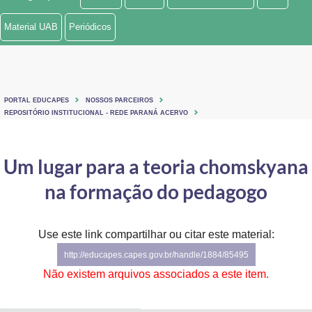
Ministério de Minas e Energia
Material UAB
Periódicos
Ministério da Ciência, Tecnologia, Inovações e Comunicações
Ministério do Meio Ambiente
PORTAL EDUCAPES
NOSSOS PARCEIROS
Ministério do Turismo
REPOSITÓRIO INSTITUCIONAL - REDE PARANÁ ACERVO
Ministério do Desenvolvimento Regional
Um lugar para a teoria chomskyana
Controladoria-Geral da União
na formação do pedagogo
Ministério da Mulher, da Família e dos Direitos Humanos
Use este link compartilhar ou citar este material:
Secretaria-Geral
http://educapes.capes.gov.br/handle/1884/85495
Secretaria de Governo
Não existem arquivos associados a este item.
Gabinete de Segurança Institucional