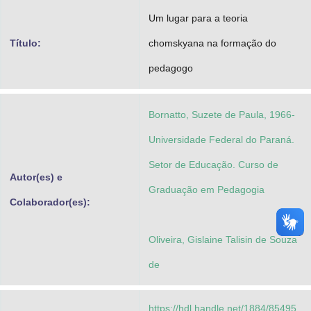
Advocacia-Geral da União
Um lugar para a teoria
Título:
chomskyana na formação do
Banco Central do Brasil
pedagogo
Planalto
Bornatto, Suzete de Paula, 1966-
Universidade Federal do Paraná.
Setor de Educação. Curso de
Autor(es) e
Graduação em Pedagogia
Colaborador(es):
Oliveira, Gislaine Talisin de Souza
de
https://hdl.handle.net/1884/85495