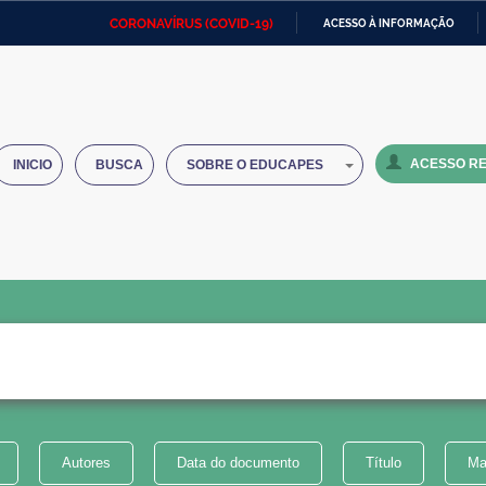
CORONAVÍRUS (COVID-19)
ACESSO À INFORMAÇÃO
Ministério da Defesa
Ministério das Relações
Mini
IR
Exteriores
PARA
O
Ministério da Cidadania
Ministério da Saúde
Mini
CONTEÚDO
ACESSO RE
INICIO
BUSCA
SOBRE O EDUCAPES
Ministério do Desenvolvimento
Controladoria-Geral da União
Minis
Regional
e do
Advocacia-Geral da União
Banco Central do Brasil
Plana
Autores
Data do documento
Título
Ma