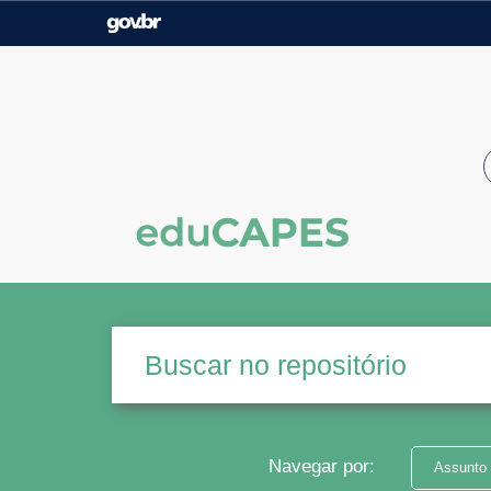
Casa Civil
Ministério da Justiça e
Segurança Pública
Ministério da Agricultura,
Ministério da Educação
Pecuária e Abastecimento
Ministério do Meio Ambiente
Ministério do Turismo
Secretaria de Governo
Gabinete de Segurança
Institucional
Navegar por:
Assunto