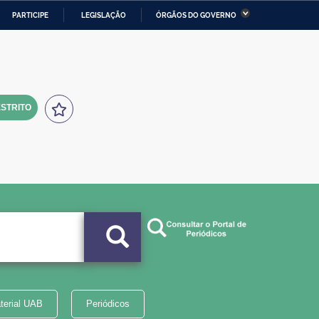
PARTICIPE
LEGISLAÇÃO
ÓRGÃOS DO GOVERNO
stério da Economia
Ministério da Infraestrutura
stério de Minas e Energia
Ministério da Ciência,
Tecnologia, Inovações e
Comunicações
STRITO
tério da Mulher, da Família
Secretaria-Geral
s Direitos Humanos
lto
terial UAB
Periódicos