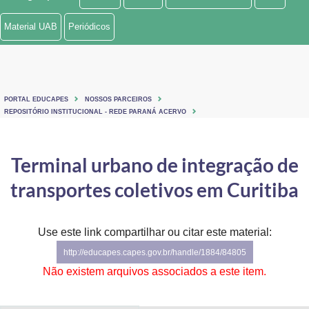
Ministério de Minas e Energia
Material UAB
Periódicos
Ministério da Ciência, Tecnologia, Inovações e Comunicações
Ministério do Meio Ambiente
PORTAL EDUCAPES
NOSSOS PARCEIROS
Ministério do Turismo
REPOSITÓRIO INSTITUCIONAL - REDE PARANÁ ACERVO
Ministério do Desenvolvimento Regional
Terminal urbano de integração de
Controladoria-Geral da União
transportes coletivos em Curitiba
Ministério da Mulher, da Família e dos Direitos Humanos
Use este link compartilhar ou citar este material:
Secretaria-Geral
http://educapes.capes.gov.br/handle/1884/84805
Secretaria de Governo
Não existem arquivos associados a este item.
Gabinete de Segurança Institucional