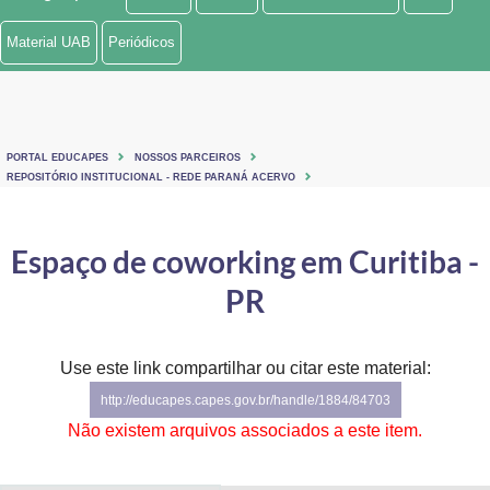
Ministério de Minas e Energia
Material UAB
Periódicos
Ministério da Ciência, Tecnologia, Inovações e Comunicações
Ministério do Meio Ambiente
PORTAL EDUCAPES
NOSSOS PARCEIROS
Ministério do Turismo
REPOSITÓRIO INSTITUCIONAL - REDE PARANÁ ACERVO
Ministério do Desenvolvimento Regional
Espaço de coworking em Curitiba -
Controladoria-Geral da União
PR
Ministério da Mulher, da Família e dos Direitos Humanos
Use este link compartilhar ou citar este material:
Secretaria-Geral
http://educapes.capes.gov.br/handle/1884/84703
Secretaria de Governo
Não existem arquivos associados a este item.
Gabinete de Segurança Institucional