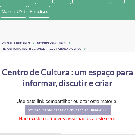
Ministério de Minas e Energia
Material UAB
Periódicos
Ministério da Ciência, Tecnologia, Inovações e Comunicações
Ministério do Meio Ambiente
PORTAL EDUCAPES
NOSSOS PARCEIROS
Ministério do Turismo
REPOSITÓRIO INSTITUCIONAL - REDE PARANÁ ACERVO
Ministério do Desenvolvimento Regional
Centro de Cultura : um espaço para
Controladoria-Geral da União
informar, discutir e criar
Ministério da Mulher, da Família e dos Direitos Humanos
Use este link compartilhar ou citar este material:
Secretaria-Geral
http://educapes.capes.gov.br/handle/1884/84568
Secretaria de Governo
Não existem arquivos associados a este item.
Gabinete de Segurança Institucional