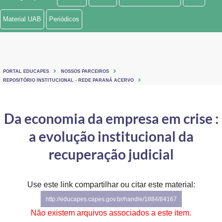
Ministério de Minas e Energia
Material UAB
Periódicos
Ministério da Ciência, Tecnologia, Inovações e Comunicações
Ministério do Meio Ambiente
PORTAL EDUCAPES
NOSSOS PARCEIROS
Ministério do Turismo
REPOSITÓRIO INSTITUCIONAL - REDE PARANÁ ACERVO
Ministério do Desenvolvimento Regional
Da economia da empresa em crise :
Controladoria-Geral da União
a evolução institucional da
Ministério da Mulher, da Família e dos Direitos Humanos
recuperação judicial
Secretaria-Geral
Use este link compartilhar ou citar este material:
Secretaria de Governo
http://educapes.capes.gov.br/handle/1884/84167
Gabinete de Segurança Institucional
Não existem arquivos associados a este item.