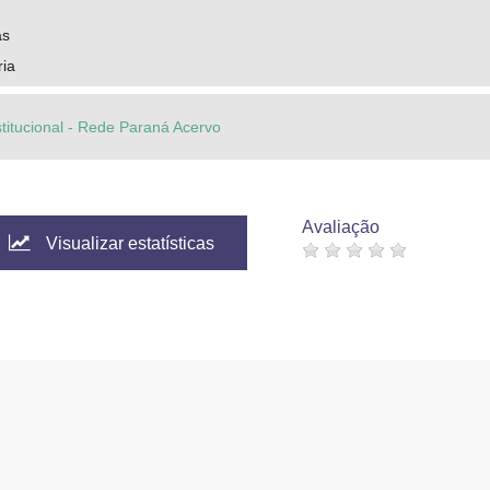
as
ria
stitucional - Rede Paraná Acervo
Avaliação
Visualizar estatísticas