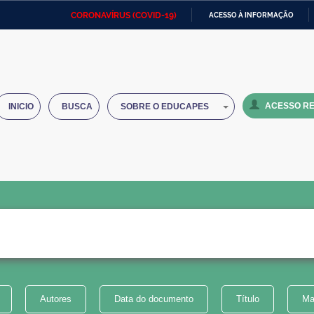
CORONAVÍRUS (COVID-19)
ACESSO À INFORMAÇÃO
Ministério da Defesa
Ministério das Relações
Mini
IR
Exteriores
PARA
O
Ministério da Cidadania
Ministério da Saúde
Mini
CONTEÚDO
ACESSO RE
INICIO
BUSCA
SOBRE O EDUCAPES
Ministério do Desenvolvimento
Controladoria-Geral da União
Minis
Regional
e do
Advocacia-Geral da União
Banco Central do Brasil
Plana
Autores
Data do documento
Título
Ma