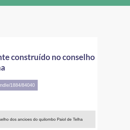
ente construído no conselho
ha
andle/1884/84040
selho dos ancioes do quilombo Paiol de Telha