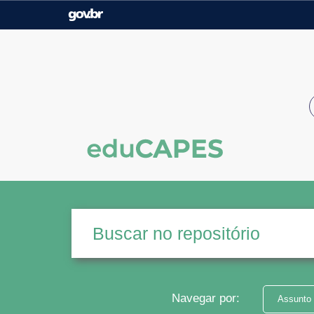
Casa Civil
Ministério da Justiça e
Segurança Pública
Ministério da Agricultura,
Ministério da Educação
Pecuária e Abastecimento
Ministério do Meio Ambiente
Ministério do Turismo
Secretaria de Governo
Gabinete de Segurança
Institucional
Navegar por:
Assunto