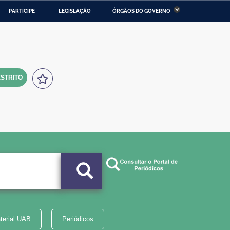
PARTICIPE
LEGISLAÇÃO
ÓRGÃOS DO GOVERNO
stério da Economia
Ministério da Infraestrutura
stério de Minas e Energia
Ministério da Ciência,
Tecnologia, Inovações e
Comunicações
STRITO
tério da Mulher, da Família
Secretaria-Geral
s Direitos Humanos
lto
terial UAB
Periódicos