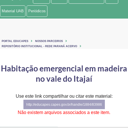
Ministério de Minas e Energia
Material UAB
Periódicos
Ministério da Ciência, Tecnologia, Inovações e Comunicações
Ministério do Meio Ambiente
PORTAL EDUCAPES
NOSSOS PARCEIROS
Ministério do Turismo
REPOSITÓRIO INSTITUCIONAL - REDE PARANÁ ACERVO
Ministério do Desenvolvimento Regional
Habitação emergencial em madeira
Controladoria-Geral da União
no vale do Itajaí
Ministério da Mulher, da Família e dos Direitos Humanos
Use este link compartilhar ou citar este material:
Secretaria-Geral
http://educapes.capes.gov.br/handle/1884/83986
Secretaria de Governo
Não existem arquivos associados a este item.
Gabinete de Segurança Institucional