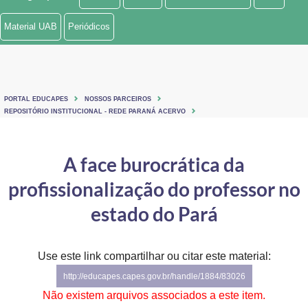
Ministério de Minas e Energia
Material UAB
Periódicos
Ministério da Ciência, Tecnologia, Inovações e Comunicações
Ministério do Meio Ambiente
PORTAL EDUCAPES
NOSSOS PARCEIROS
Ministério do Turismo
REPOSITÓRIO INSTITUCIONAL - REDE PARANÁ ACERVO
Ministério do Desenvolvimento Regional
A face burocrática da
Controladoria-Geral da União
profissionalização do professor no
Ministério da Mulher, da Família e dos Direitos Humanos
estado do Pará
Secretaria-Geral
Use este link compartilhar ou citar este material:
Secretaria de Governo
http://educapes.capes.gov.br/handle/1884/83026
Gabinete de Segurança Institucional
Não existem arquivos associados a este item.