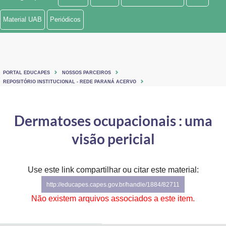
Ministério de Minas e Energia
Material UAB
Periódicos
Ministério da Ciência, Tecnologia, Inovações e Comunicações
Ministério do Meio Ambiente
PORTAL EDUCAPES
NOSSOS PARCEIROS
Ministério do Turismo
REPOSITÓRIO INSTITUCIONAL - REDE PARANÁ ACERVO
Ministério do Desenvolvimento Regional
Dermatoses ocupacionais : uma
Controladoria-Geral da União
visão pericial
Ministério da Mulher, da Família e dos Direitos Humanos
Use este link compartilhar ou citar este material:
Secretaria-Geral
http://educapes.capes.gov.br/handle/1884/82711
Secretaria de Governo
Não existem arquivos associados a este item.
Gabinete de Segurança Institucional