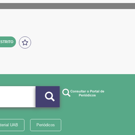
STRITO
terial UAB
Periódicos