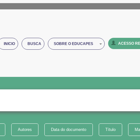
ACESSO RE
INICIO
BUSCA
SOBRE O EDUCAPES
Autores
Data do documento
Título
Ma