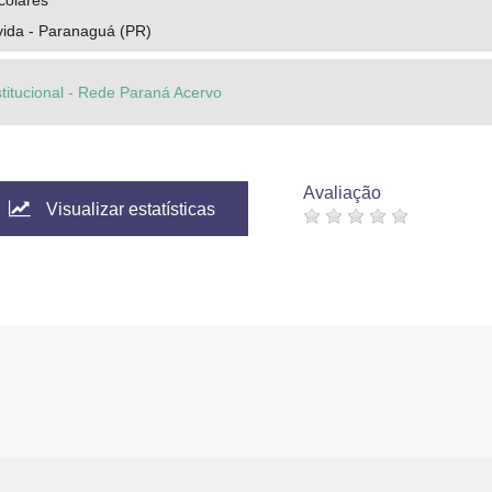
colares
vida - Paranaguá (PR)
stitucional - Rede Paraná Acervo
Avaliação
Visualizar estatísticas