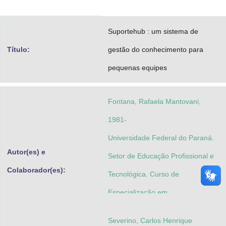
Advocacia-Geral da União
Suportehub : um sistema de
Banco Central do Brasil
Título:
gestão do conhecimento para
Planalto
pequenas equipes
Fontana, Rafaela Mantovani,
1981-
Universidade Federal do Paraná.
Autor(es) e
Setor de Educação Profissional e
Colaborador(es):
Tecnológica. Curso de
Especialização em
Desenvolvimento Ágil de Software
Severino, Carlos Henrique