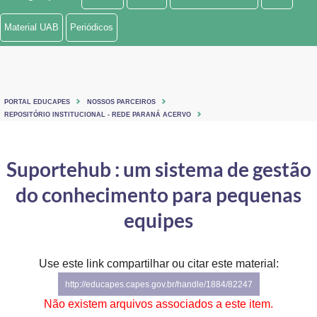
Ministério de Minas e Energia
Material UAB
Periódicos
Ministério da Ciência, Tecnologia, Inovações e Comunicações
Ministério do Meio Ambiente
PORTAL EDUCAPES
NOSSOS PARCEIROS
Ministério do Turismo
REPOSITÓRIO INSTITUCIONAL - REDE PARANÁ ACERVO
Ministério do Desenvolvimento Regional
Suportehub : um sistema de gestão
Controladoria-Geral da União
do conhecimento para pequenas
Ministério da Mulher, da Família e dos Direitos Humanos
equipes
Secretaria-Geral
Use este link compartilhar ou citar este material:
Secretaria de Governo
http://educapes.capes.gov.br/handle/1884/82247
Gabinete de Segurança Institucional
Não existem arquivos associados a este item.