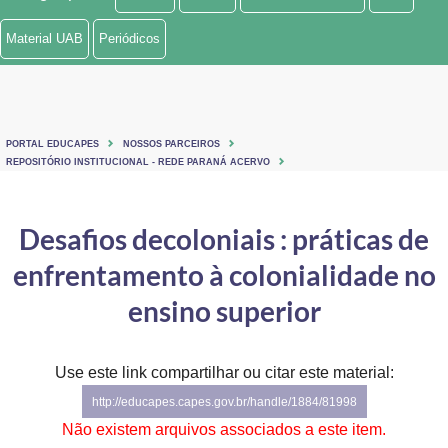
Ministério de Minas e Energia
Material UAB
Periódicos
Ministério da Ciência, Tecnologia, Inovações e Comunicações
Ministério do Meio Ambiente
PORTAL EDUCAPES
NOSSOS PARCEIROS
Ministério do Turismo
REPOSITÓRIO INSTITUCIONAL - REDE PARANÁ ACERVO
Ministério do Desenvolvimento Regional
Desafios decoloniais : práticas de
Controladoria-Geral da União
enfrentamento à colonialidade no
Ministério da Mulher, da Família e dos Direitos Humanos
ensino superior
Secretaria-Geral
Use este link compartilhar ou citar este material:
Secretaria de Governo
http://educapes.capes.gov.br/handle/1884/81998
Gabinete de Segurança Institucional
Não existem arquivos associados a este item.