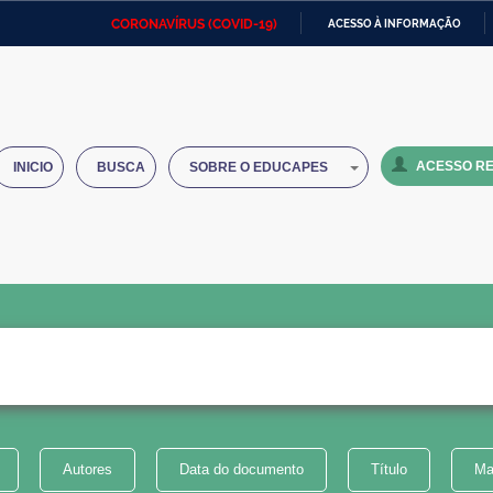
CORONAVÍRUS (COVID-19)
ACESSO À INFORMAÇÃO
Ministério da Defesa
Ministério das Relações
Mini
IR
Exteriores
PARA
O
Ministério da Cidadania
Ministério da Saúde
Mini
CONTEÚDO
ACESSO RE
INICIO
BUSCA
SOBRE O EDUCAPES
Ministério do Desenvolvimento
Controladoria-Geral da União
Minis
Regional
e do
Advocacia-Geral da União
Banco Central do Brasil
Plana
Autores
Data do documento
Título
Ma