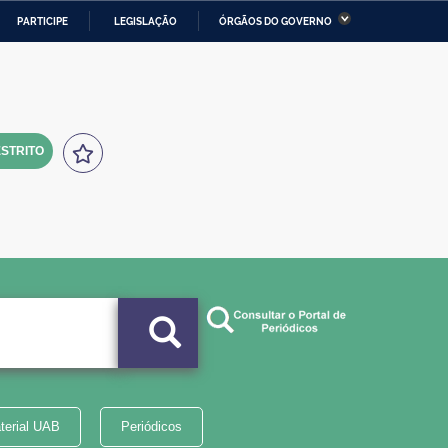
PARTICIPE
LEGISLAÇÃO
ÓRGÃOS DO GOVERNO
stério da Economia
Ministério da Infraestrutura
stério de Minas e Energia
Ministério da Ciência,
Tecnologia, Inovações e
Comunicações
STRITO
tério da Mulher, da Família
Secretaria-Geral
s Direitos Humanos
lto
terial UAB
Periódicos