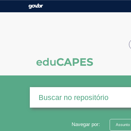
Casa Civil
Ministério da Justiça e
Segurança Pública
Ministério da Agricultura,
Ministério da Educação
Pecuária e Abastecimento
Ministério do Meio Ambiente
Ministério do Turismo
Secretaria de Governo
Gabinete de Segurança
Institucional
Navegar por:
Assunto