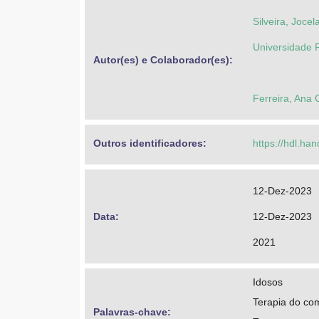
Silveira, Joce
Universidade 
Autor(es) e Colaborador(es): 
Ferreira, Ana 
Outros identificadores: 
https://hdl.ha
12-Dez-2023
Data: 
12-Dez-2023
2021
Idosos
Terapia do co
Palavras-chave: 