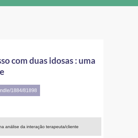
sso com duas idosas : uma
te
andle/1884/81898
a análise da interação terapeuta/cliente