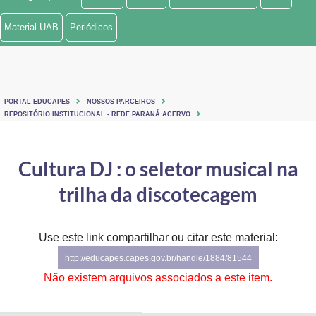
Ministério de Minas e Energia
Material UAB
Periódicos
Ministério da Ciência, Tecnologia, Inovações e Comunicações
Ministério do Meio Ambiente
PORTAL EDUCAPES
NOSSOS PARCEIROS
Ministério do Turismo
REPOSITÓRIO INSTITUCIONAL - REDE PARANÁ ACERVO
Ministério do Desenvolvimento Regional
Cultura DJ : o seletor musical na
Controladoria-Geral da União
trilha da discotecagem
Ministério da Mulher, da Família e dos Direitos Humanos
Use este link compartilhar ou citar este material:
Secretaria-Geral
http://educapes.capes.gov.br/handle/1884/81544
Secretaria de Governo
Não existem arquivos associados a este item.
Gabinete de Segurança Institucional