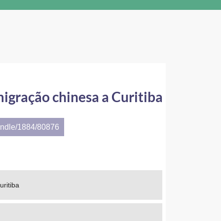
imigração chinesa a Curitiba
andle/1884/80876
uritiba