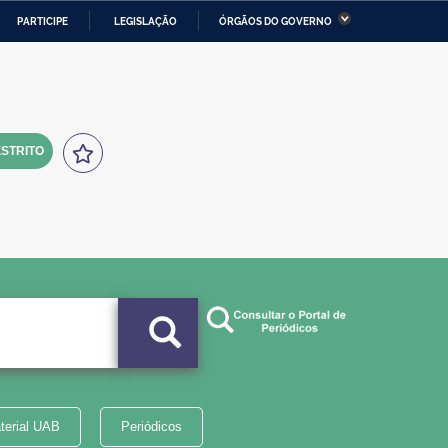
PARTICIPE
LEGISLAÇÃO
ÓRGÃOS DO GOVERNO
stério da Economia
Ministério da Infraestrutura
stério de Minas e Energia
Ministério da Ciência,
Tecnologia, Inovações e
Comunicações
STRITO
tério da Mulher, da Família
Secretaria-Geral
s Direitos Humanos
lto
terial UAB
Periódicos