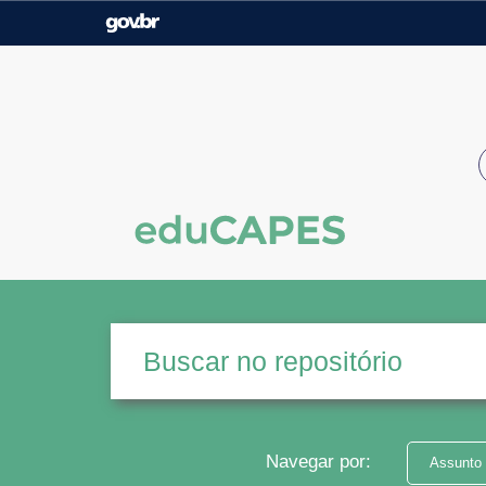
Casa Civil
Ministério da Justiça e
Segurança Pública
Ministério da Agricultura,
Ministério da Educação
Pecuária e Abastecimento
Ministério do Meio Ambiente
Ministério do Turismo
Secretaria de Governo
Gabinete de Segurança
Institucional
Navegar por:
Assunto