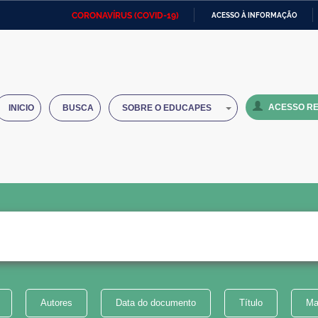
CORONAVÍRUS (COVID-19)
ACESSO À INFORMAÇÃO
Ministério da Defesa
Ministério das Relações
Mini
IR
Exteriores
PARA
O
Ministério da Cidadania
Ministério da Saúde
Mini
CONTEÚDO
ACESSO RE
INICIO
BUSCA
SOBRE O EDUCAPES
Ministério do Desenvolvimento
Controladoria-Geral da União
Minis
Regional
e do
Advocacia-Geral da União
Banco Central do Brasil
Plana
Autores
Data do documento
Título
Ma