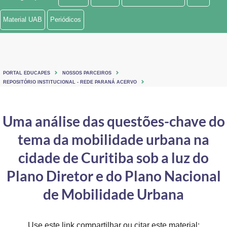
Ministério de Minas e Energia
Material UAB
Periódicos
Ministério da Ciência, Tecnologia, Inovações e Comunicações
Ministério do Meio Ambiente
PORTAL EDUCAPES
NOSSOS PARCEIROS
Ministério do Turismo
REPOSITÓRIO INSTITUCIONAL - REDE PARANÁ ACERVO
Ministério do Desenvolvimento Regional
Uma análise das questões-chave do
Controladoria-Geral da União
tema da mobilidade urbana na
Ministério da Mulher, da Família e dos Direitos Humanos
cidade de Curitiba sob a luz do
Secretaria-Geral
Plano Diretor e do Plano Nacional
de Mobilidade Urbana
Secretaria de Governo
Gabinete de Segurança Institucional
Use este link compartilhar ou citar este material: