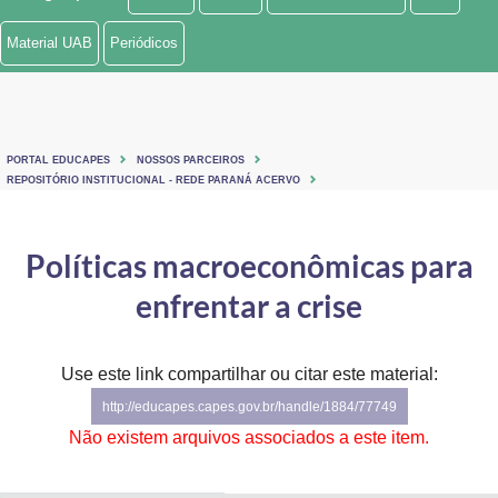
Ministério de Minas e Energia
Material UAB
Periódicos
Ministério da Ciência, Tecnologia, Inovações e Comunicações
Ministério do Meio Ambiente
PORTAL EDUCAPES
NOSSOS PARCEIROS
Ministério do Turismo
REPOSITÓRIO INSTITUCIONAL - REDE PARANÁ ACERVO
Ministério do Desenvolvimento Regional
Políticas macroeconômicas para
Controladoria-Geral da União
enfrentar a crise
Ministério da Mulher, da Família e dos Direitos Humanos
Use este link compartilhar ou citar este material:
Secretaria-Geral
http://educapes.capes.gov.br/handle/1884/77749
Secretaria de Governo
Não existem arquivos associados a este item.
Gabinete de Segurança Institucional