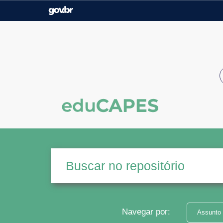
Casa Civil
Ministério da Justiça e
Segurança Pública
Ministério da Agricultura,
Ministério da Educação
Pecuária e Abastecimento
Ministério do Meio Ambiente
Ministério do Turismo
Secretaria de Governo
Gabinete de Segurança
Institucional
Navegar por:
Assunto