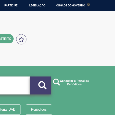
PARTICIPE
LEGISLAÇÃO
ÓRGÃOS DO GOVERNO
stério da Economia
Ministério da Infraestrutura
stério de Minas e Energia
Ministério da Ciência,
Tecnologia, Inovações e
Comunicações
STRITO
tério da Mulher, da Família
Secretaria-Geral
s Direitos Humanos
lto
terial UAB
Periódicos