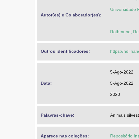
Universidade F
Autor(es) e Colaborador(es): 
Rothmund, Ren
Outros identificadores: 
https://hdl.ha
5-Ago-2022
Data: 
5-Ago-2022
2020
Palavras-chave: 
Animais silves
Aparece nas coleções:
Repositório In