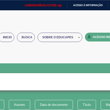
CORONAVÍRUS (COVID-19)
ACESSO À INFORMAÇÃO
Ministério da Defesa
Ministério das Relações
Mini
IR
Exteriores
PARA
O
Ministério da Cidadania
Ministério da Saúde
Mini
CONTEÚDO
ACESSO RE
INICIO
BUSCA
SOBRE O EDUCAPES
Ministério do Desenvolvimento
Controladoria-Geral da União
Minis
Regional
e do
Advocacia-Geral da União
Banco Central do Brasil
Plana
Autores
Data do documento
Título
Ma