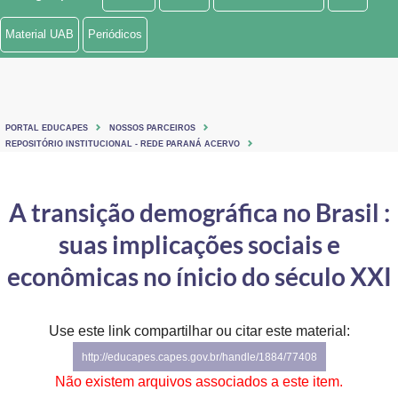
Ministério de Minas e Energia
Material UAB
Periódicos
Ministério da Ciência, Tecnologia, Inovações e Comunicações
Ministério do Meio Ambiente
PORTAL EDUCAPES
NOSSOS PARCEIROS
Ministério do Turismo
REPOSITÓRIO INSTITUCIONAL - REDE PARANÁ ACERVO
Ministério do Desenvolvimento Regional
A transição demográfica no Brasil :
Controladoria-Geral da União
suas implicações sociais e
Ministério da Mulher, da Família e dos Direitos Humanos
econômicas no ínicio do século XXI
Secretaria-Geral
Use este link compartilhar ou citar este material:
Secretaria de Governo
http://educapes.capes.gov.br/handle/1884/77408
Gabinete de Segurança Institucional
Não existem arquivos associados a este item.