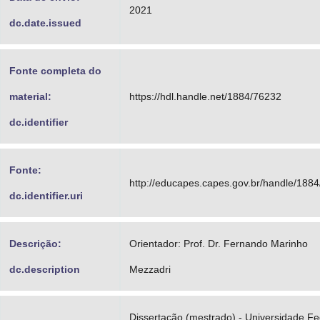
2021
dc.date.issued
Fonte completa do
material:
https://hdl.handle.net/1884/76232
dc.identifier
Fonte:
http://educapes.capes.gov.br/handle/188
dc.identifier.uri
Descrição:
Orientador: Prof. Dr. Fernando Marinho
dc.description
Mezzadri
Dissertação (mestrado) - Universidade Fe