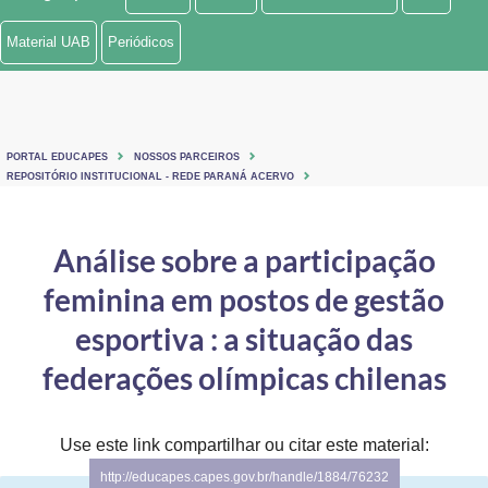
Ministério de Minas e Energia
Material UAB
Periódicos
Ministério da Ciência, Tecnologia, Inovações e Comunicações
Ministério do Meio Ambiente
PORTAL EDUCAPES
NOSSOS PARCEIROS
Ministério do Turismo
REPOSITÓRIO INSTITUCIONAL - REDE PARANÁ ACERVO
Ministério do Desenvolvimento Regional
Análise sobre a participação
Controladoria-Geral da União
feminina em postos de gestão
Ministério da Mulher, da Família e dos Direitos Humanos
esportiva : a situação das
Secretaria-Geral
federações olímpicas chilenas
Secretaria de Governo
Use este link compartilhar ou citar este material:
Gabinete de Segurança Institucional
http://educapes.capes.gov.br/handle/1884/76232