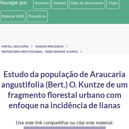
Navegar por:
Assunto
Autores
Data do documento
Título
Ministério de Minas e Energia
Material UAB
Periódicos
Ministério da Ciência, Tecnologia, Inovações e Comunicações
Ministério do Meio Ambiente
Ministério do Turismo
PORTAL EDUCAPES
NOSSOS PARCEIROS
REPOSITÓRIO INSTITUCIONAL - REDE PARANÁ ACERVO
Ministério do Desenvolvimento Regional
Estudo da população de Araucaria
Controladoria-Geral da União
angustifolia (Bert.) O. Kuntze de um
Ministério da Mulher, da Família e dos Direitos Humanos
fragmento florestal urbano com
Secretaria-Geral
enfoque na incidência de lianas
Secretaria de Governo
Gabinete de Segurança Institucional
Use este link compartilhar ou citar este material: