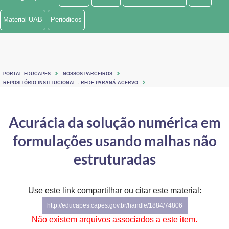
Ministério de Minas e Energia
Material UAB
Periódicos
Ministério da Ciência, Tecnologia, Inovações e Comunicações
Ministério do Meio Ambiente
PORTAL EDUCAPES
NOSSOS PARCEIROS
Ministério do Turismo
REPOSITÓRIO INSTITUCIONAL - REDE PARANÁ ACERVO
Ministério do Desenvolvimento Regional
Acurácia da solução numérica em
Controladoria-Geral da União
formulações usando malhas não
Ministério da Mulher, da Família e dos Direitos Humanos
estruturadas
Secretaria-Geral
Use este link compartilhar ou citar este material:
Secretaria de Governo
http://educapes.capes.gov.br/handle/1884/74806
Gabinete de Segurança Institucional
Não existem arquivos associados a este item.