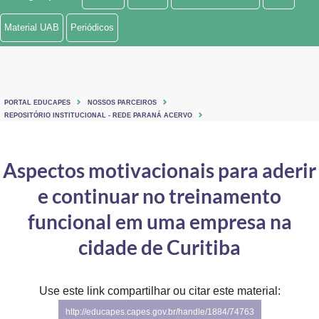
Ministério de Minas e Energia
Material UAB
Periódicos
Ministério da Ciência, Tecnologia, Inovações e Comunicações
Ministério do Meio Ambiente
PORTAL EDUCAPES
NOSSOS PARCEIROS
Ministério do Turismo
REPOSITÓRIO INSTITUCIONAL - REDE PARANÁ ACERVO
Ministério do Desenvolvimento Regional
Aspectos motivacionais para aderir
Controladoria-Geral da União
e continuar no treinamento
Ministério da Mulher, da Família e dos Direitos Humanos
funcional em uma empresa na
Secretaria-Geral
cidade de Curitiba
Secretaria de Governo
Use este link compartilhar ou citar este material:
Gabinete de Segurança Institucional
http://educapes.capes.gov.br/handle/1884/74763