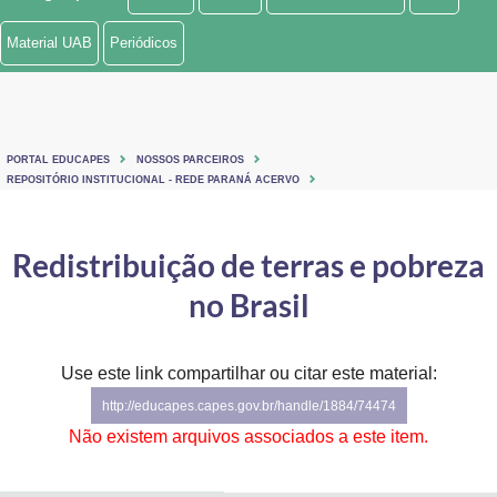
Ministério de Minas e Energia
Material UAB
Periódicos
Ministério da Ciência, Tecnologia, Inovações e Comunicações
Ministério do Meio Ambiente
PORTAL EDUCAPES
NOSSOS PARCEIROS
Ministério do Turismo
REPOSITÓRIO INSTITUCIONAL - REDE PARANÁ ACERVO
Ministério do Desenvolvimento Regional
Redistribuição de terras e pobreza
Controladoria-Geral da União
no Brasil
Ministério da Mulher, da Família e dos Direitos Humanos
Use este link compartilhar ou citar este material:
Secretaria-Geral
http://educapes.capes.gov.br/handle/1884/74474
Secretaria de Governo
Não existem arquivos associados a este item.
Gabinete de Segurança Institucional