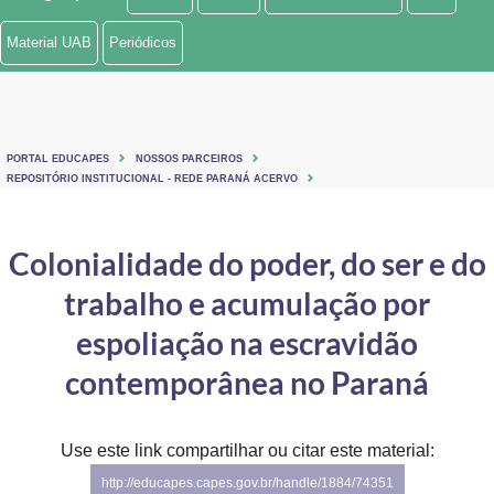
Ministério de Minas e Energia
Material UAB
Periódicos
Ministério da Ciência, Tecnologia, Inovações e Comunicações
Ministério do Meio Ambiente
PORTAL EDUCAPES
NOSSOS PARCEIROS
Ministério do Turismo
REPOSITÓRIO INSTITUCIONAL - REDE PARANÁ ACERVO
Ministério do Desenvolvimento Regional
Colonialidade do poder, do ser e do
Controladoria-Geral da União
trabalho e acumulação por
Ministério da Mulher, da Família e dos Direitos Humanos
espoliação na escravidão
Secretaria-Geral
contemporânea no Paraná
Secretaria de Governo
Use este link compartilhar ou citar este material:
Gabinete de Segurança Institucional
http://educapes.capes.gov.br/handle/1884/74351