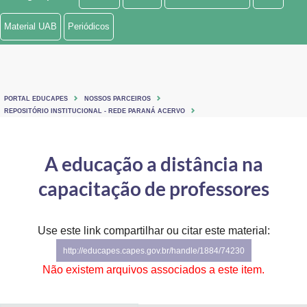
Ministério de Minas e Energia
Material UAB
Periódicos
Ministério da Ciência, Tecnologia, Inovações e Comunicações
Ministério do Meio Ambiente
PORTAL EDUCAPES
NOSSOS PARCEIROS
Ministério do Turismo
REPOSITÓRIO INSTITUCIONAL - REDE PARANÁ ACERVO
Ministério do Desenvolvimento Regional
A educação a distância na
Controladoria-Geral da União
capacitação de professores
Ministério da Mulher, da Família e dos Direitos Humanos
Use este link compartilhar ou citar este material:
Secretaria-Geral
http://educapes.capes.gov.br/handle/1884/74230
Secretaria de Governo
Não existem arquivos associados a este item.
Gabinete de Segurança Institucional