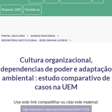
Ministério de Minas e Energia
Material UAB
Periódicos
Ministério da Ciência, Tecnologia, Inovações e Comunicações
Ministério do Meio Ambiente
PORTAL EDUCAPES
NOSSOS PARCEIROS
Ministério do Turismo
REPOSITÓRIO INSTITUCIONAL - REDE PARANÁ ACERVO
Ministério do Desenvolvimento Regional
Cultura organizacional,
Controladoria-Geral da União
dependencias de poder e adaptação
Ministério da Mulher, da Família e dos Direitos Humanos
ambiental : estudo comparativo de
Secretaria-Geral
casos na UEM
Secretaria de Governo
Use este link compartilhar ou citar este material:
Gabinete de Segurança Institucional
http://educapes.capes.gov.br/handle/1884/73758