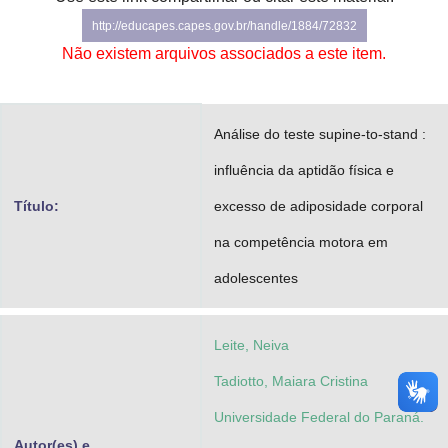
Advocacia-Geral da União
http://educapes.capes.gov.br/handle/1884/72832
Não existem arquivos associados a este item.
Banco Central do Brasil
Planalto
Análise do teste supine-to-stand :
influência da aptidão física e
Título:
excesso de adiposidade corporal
na competência motora em
adolescentes
Leite, Neiva
Tadiotto, Maiara Cristina
Universidade Federal do Paraná.
Autor(es) e