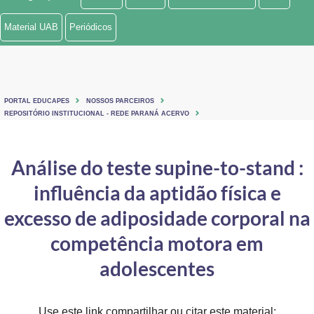
Ministério de Minas e Energia
Material UAB
Periódicos
Ministério da Ciência, Tecnologia, Inovações e Comunicações
Ministério do Meio Ambiente
PORTAL EDUCAPES
NOSSOS PARCEIROS
Ministério do Turismo
REPOSITÓRIO INSTITUCIONAL - REDE PARANÁ ACERVO
Ministério do Desenvolvimento Regional
Análise do teste supine-to-stand :
Controladoria-Geral da União
influência da aptidão física e
Ministério da Mulher, da Família e dos Direitos Humanos
excesso de adiposidade corporal na
Secretaria-Geral
competência motora em
adolescentes
Secretaria de Governo
Gabinete de Segurança Institucional
Use este link compartilhar ou citar este material: