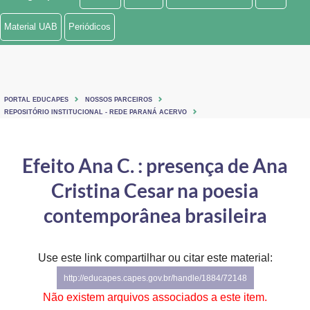
Ministério de Minas e Energia
Material UAB
Periódicos
Ministério da Ciência, Tecnologia, Inovações e Comunicações
Ministério do Meio Ambiente
PORTAL EDUCAPES
NOSSOS PARCEIROS
Ministério do Turismo
REPOSITÓRIO INSTITUCIONAL - REDE PARANÁ ACERVO
Ministério do Desenvolvimento Regional
Efeito Ana C. : presença de Ana
Controladoria-Geral da União
Cristina Cesar na poesia
Ministério da Mulher, da Família e dos Direitos Humanos
contemporânea brasileira
Secretaria-Geral
Use este link compartilhar ou citar este material:
Secretaria de Governo
http://educapes.capes.gov.br/handle/1884/72148
Gabinete de Segurança Institucional
Não existem arquivos associados a este item.