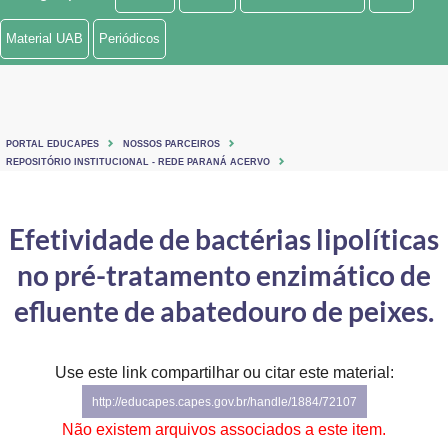
Ministério de Minas e Energia
Material UAB
Periódicos
Ministério da Ciência, Tecnologia, Inovações e Comunicações
Ministério do Meio Ambiente
PORTAL EDUCAPES
NOSSOS PARCEIROS
Ministério do Turismo
REPOSITÓRIO INSTITUCIONAL - REDE PARANÁ ACERVO
Ministério do Desenvolvimento Regional
Efetividade de bactérias lipolíticas
Controladoria-Geral da União
no pré-tratamento enzimático de
Ministério da Mulher, da Família e dos Direitos Humanos
efluente de abatedouro de peixes.
Secretaria-Geral
Use este link compartilhar ou citar este material:
Secretaria de Governo
http://educapes.capes.gov.br/handle/1884/72107
Gabinete de Segurança Institucional
Não existem arquivos associados a este item.