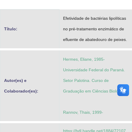
Advocacia-Geral da União
Efetividade de bactérias lipolíticas
Banco Central do Brasil
Título:
no pré-tratamento enzimático de
Planalto
efluente de abatedouro de peixes.
Hermes, Eliane, 1985-
Universidade Federal do Paraná.
Autor(es) e
Setor Palotina. Curso de
Colaborador(es):
Graduação em Ciências Biológicas
Rannov, Thais, 1999-
https://hdl.handle.net/1884/72107