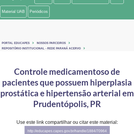
Ministério de Minas e Energia
Material UAB
Periódicos
Ministério da Ciência, Tecnologia, Inovações e Comunicações
Ministério do Meio Ambiente
PORTAL EDUCAPES
NOSSOS PARCEIROS
Ministério do Turismo
REPOSITÓRIO INSTITUCIONAL - REDE PARANÁ ACERVO
Ministério do Desenvolvimento Regional
Controle medicamentoso de
Controladoria-Geral da União
pacientes que possuem hiperplasia
Ministério da Mulher, da Família e dos Direitos Humanos
prostática e hipertensão arterial em
Secretaria-Geral
Prudentópolis, PR
Secretaria de Governo
Use este link compartilhar ou citar este material:
Gabinete de Segurança Institucional
http://educapes.capes.gov.br/handle/1884/70964