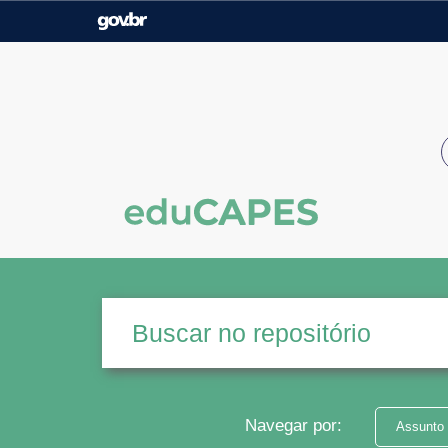
Casa Civil
Ministério da Justiça e
Segurança Pública
Ministério da Agricultura,
Ministério da Educação
Pecuária e Abastecimento
Ministério do Meio Ambiente
Ministério do Turismo
Secretaria de Governo
Gabinete de Segurança
Institucional
Navegar por:
Assunto