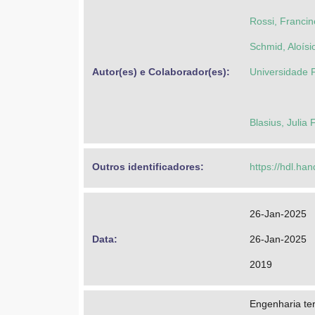
Rossi, Francin
Schmid, Aloísi
Autor(es) e Colaborador(es): 
Universidade 
Blasius, Julia
Outros identificadores: 
https://hdl.ha
26-Jan-2025
Data: 
26-Jan-2025
2019
Engenharia te