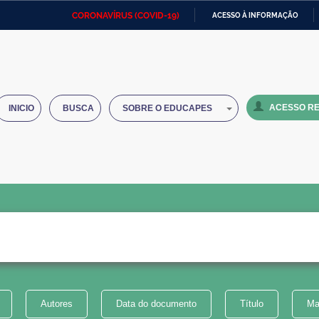
CORONAVÍRUS (COVID-19)
ACESSO À INFORMAÇÃO
Ministério da Defesa
Ministério das Relações
Mini
IR
Exteriores
PARA
O
Ministério da Cidadania
Ministério da Saúde
Mini
CONTEÚDO
ACESSO RE
INICIO
BUSCA
SOBRE O EDUCAPES
Ministério do Desenvolvimento
Controladoria-Geral da União
Minis
Regional
e do
Advocacia-Geral da União
Banco Central do Brasil
Plana
Autores
Data do documento
Título
Ma