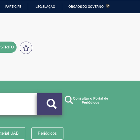
PARTICIPE
LEGISLAÇÃO
ÓRGÃOS DO GOVERNO
stério da Economia
Ministério da Infraestrutura
stério de Minas e Energia
Ministério da Ciência,
Tecnologia, Inovações e
Comunicações
STRITO
tério da Mulher, da Família
Secretaria-Geral
s Direitos Humanos
lto
terial UAB
Periódicos