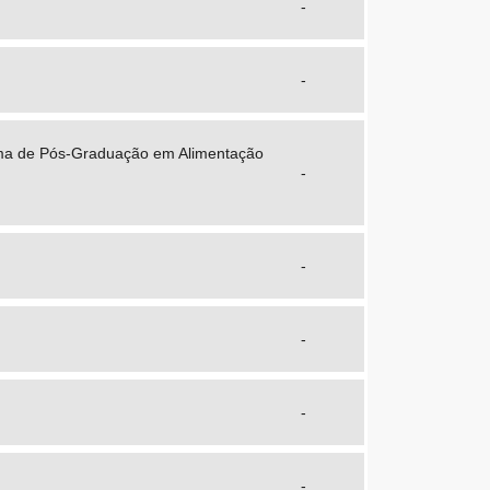
-
-
ama de Pós-Graduação em Alimentação
-
-
-
-
-