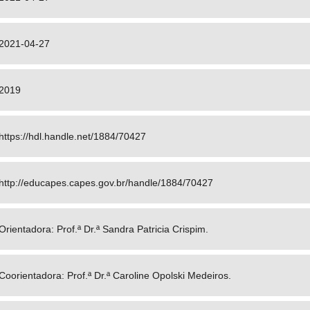
2021-04-27
2019
https://hdl.handle.net/1884/70427
http://educapes.capes.gov.br/handle/1884/70427
Orientadora: Prof.ª Dr.ª Sandra Patricia Crispim.
Coorientadora: Prof.ª Dr.ª Caroline Opolski Medeiros.