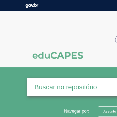
Casa Civil
Ministério da Justiça e
Segurança Pública
Ministério da Agricultura,
Ministério da Educação
Pecuária e Abastecimento
Ministério do Meio Ambiente
Ministério do Turismo
Secretaria de Governo
Gabinete de Segurança
Institucional
Navegar por:
Assunto