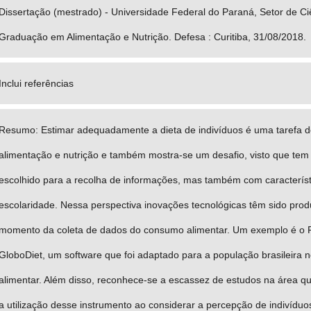
Dissertação (mestrado) - Universidade Federal do Paraná, Setor de C
Graduação em Alimentação e Nutrição. Defesa : Curitiba, 31/08/2018.
Inclui referências
Resumo: Estimar adequadamente a dieta de indivíduos é uma tarefa d
alimentação e nutrição e também mostra-se um desafio, visto que te
escolhido para a recolha de informações, mas também com característi
escolaridade. Nessa perspectiva inovações tecnológicas têm sido pro
momento da coleta de dados do consumo alimentar. Um exemplo é o R
GloboDiet, um software que foi adaptado para a população brasileira 
alimentar. Além disso, reconhece-se a escassez de estudos na área 
a utilização desse instrumento ao considerar a percepção de indivíduo