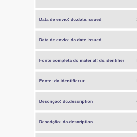
Data de envio: dc.date.issued
Data de envio: dc.date.issued
Fonte completa do material: dc.identifier
Fonte: dc.identifier.uri
Descrição: dc.description
Descrição: dc.description