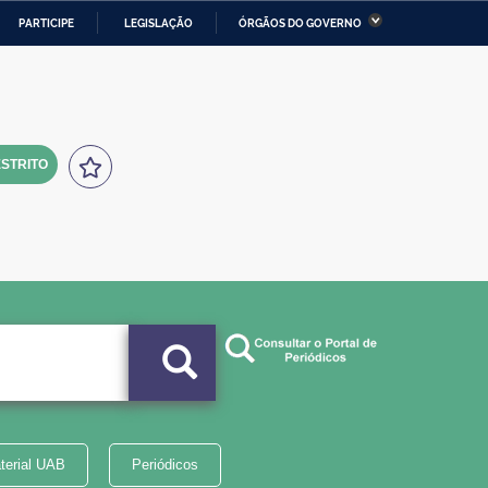
PARTICIPE
LEGISLAÇÃO
ÓRGÃOS DO GOVERNO
stério da Economia
Ministério da Infraestrutura
stério de Minas e Energia
Ministério da Ciência,
Tecnologia, Inovações e
Comunicações
STRITO
tério da Mulher, da Família
Secretaria-Geral
s Direitos Humanos
lto
terial UAB
Periódicos