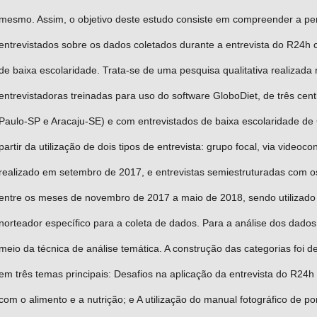
mesmo. Assim, o objetivo deste estudo consiste em compreender a pe
entrevistados sobre os dados coletados durante a entrevista do R24h 
de baixa escolaridade. Trata-se de uma pesquisa qualitativa realizada
entrevistadoras treinadas para uso do software GloboDiet, de três cen
Paulo-SP e Aracaju-SE) e com entrevistados de baixa escolaridade de 
partir da utilização de dois tipos de entrevista: grupo focal, via video
realizado em setembro de 2017, e entrevistas semiestruturadas com o
entre os meses de novembro de 2017 a maio de 2018, sendo utilizado
norteador específico para a coleta de dados. Para a análise dos dados 
meio da técnica de análise temática. A construção das categorias foi defi
em três temas principais: Desafios na aplicação da entrevista do R24h 
com o alimento e a nutrição; e A utilização do manual fotográfico de 