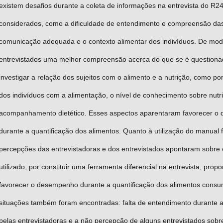
existem desafios durante a coleta de informações na entrevista do 
considerados, como a dificuldade de entendimento e compreensão da
comunicação adequada e o contexto alimentar dos indivíduos. De modo
entrevistados uma melhor compreensão acerca do que se é questionad
investigar a relação dos sujeitos com o alimento e a nutrição, como po
dos indivíduos com a alimentação, o nível de conhecimento sobre nutri
acompanhamento dietético. Esses aspectos aparentaram favorecer o 
durante a quantificação dos alimentos. Quanto à utilização do manual 
percepções das entrevistadoras e dos entrevistados apontaram sobre 
utilizado, por constituir uma ferramenta diferencial na entrevista, pro
favorecer o desempenho durante a quantificação dos alimentos consum
situações também foram encontradas: falta de entendimento durante a u
pelas entrevistadoras e a não percepção de alguns entrevistados sobre 