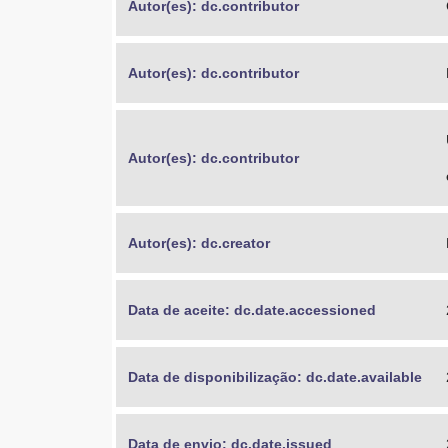
Autor(es): dc.contributor
Autor(es): dc.contributor
Autor(es): dc.contributor
Autor(es): dc.creator
Data de aceite: dc.date.accessioned
Data de disponibilização: dc.date.available
Data de envio: dc.date.issued