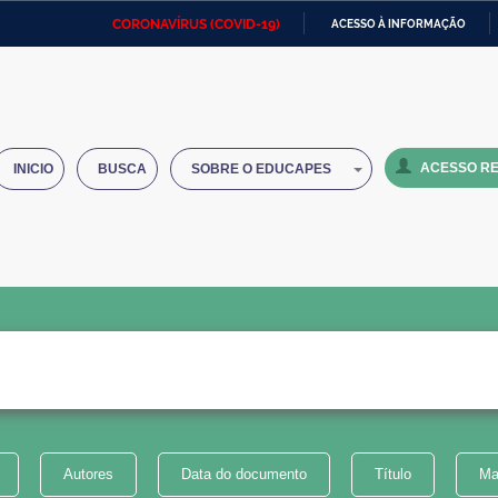
CORONAVÍRUS (COVID-19)
ACESSO À INFORMAÇÃO
Ministério da Defesa
Ministério das Relações
Mini
IR
Exteriores
PARA
O
Ministério da Cidadania
Ministério da Saúde
Mini
CONTEÚDO
ACESSO RE
INICIO
BUSCA
SOBRE O EDUCAPES
Ministério do Desenvolvimento
Controladoria-Geral da União
Minis
Regional
e do
Advocacia-Geral da União
Banco Central do Brasil
Plana
Autores
Data do documento
Título
Ma