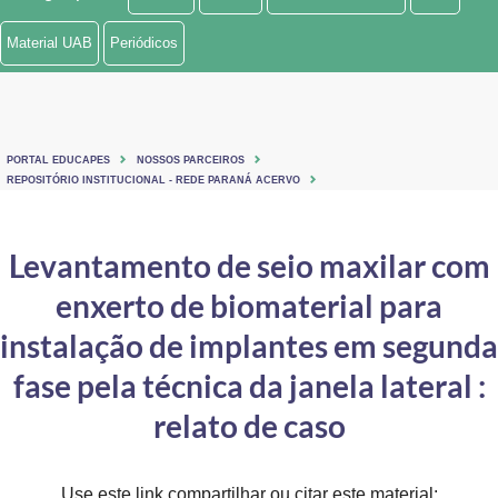
Ministério de Minas e Energia
Material UAB
Periódicos
Ministério da Ciência, Tecnologia, Inovações e Comunicações
Ministério do Meio Ambiente
PORTAL EDUCAPES
NOSSOS PARCEIROS
Ministério do Turismo
REPOSITÓRIO INSTITUCIONAL - REDE PARANÁ ACERVO
Ministério do Desenvolvimento Regional
Levantamento de seio maxilar com
Controladoria-Geral da União
enxerto de biomaterial para
Ministério da Mulher, da Família e dos Direitos Humanos
instalação de implantes em segunda
Secretaria-Geral
fase pela técnica da janela lateral :
relato de caso
Secretaria de Governo
Gabinete de Segurança Institucional
Use este link compartilhar ou citar este material: