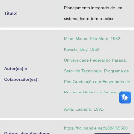
Advocacia-Geral da União
Planejamento integrado de um
Título:
sistema hidro-termo-eólico
Banco Central do Brasil
Planalto
Mine, Miriam Rita Moro, 1952-
Kaviski, Eloy, 1952-
Universidade Federal do Paraná.
Autor(es) e
Setor de Tecnologia. Programa de
Colaborador(es):
Pós-Graduação em Engenharia de
Recursos Hídricos e Ambiental
Ávila, Leandro, 1991-
https://hdl.handle.net/1884/69500
Outros identificadores: