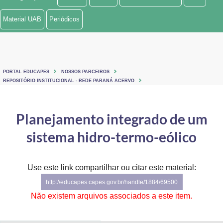
Ministério de Minas e Energia
Material UAB
Periódicos
Ministério da Ciência, Tecnologia, Inovações e Comunicações
Ministério do Meio Ambiente
PORTAL EDUCAPES
NOSSOS PARCEIROS
Ministério do Turismo
REPOSITÓRIO INSTITUCIONAL - REDE PARANÁ ACERVO
Ministério do Desenvolvimento Regional
Planejamento integrado de um
Controladoria-Geral da União
sistema hidro-termo-eólico
Ministério da Mulher, da Família e dos Direitos Humanos
Use este link compartilhar ou citar este material:
Secretaria-Geral
http://educapes.capes.gov.br/handle/1884/69500
Secretaria de Governo
Não existem arquivos associados a este item.
Gabinete de Segurança Institucional