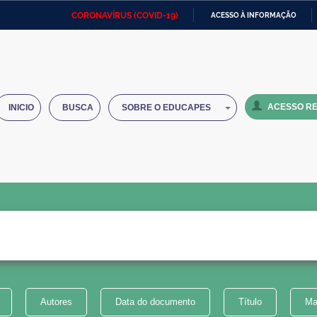
CORONAVÍRUS (COVID-19)
ACESSO À INFORMAÇÃO
Ministério da Defesa
Ministério das Relações
Mini
IR
Exteriores
PARA
O
Ministério da Cidadania
Ministério da Saúde
Mini
CONTEÚDO
ACESSO RE
INICIO
BUSCA
SOBRE O EDUCAPES
Ministério do Desenvolvimento
Controladoria-Geral da União
Minis
Regional
e do
Advocacia-Geral da União
Banco Central do Brasil
Plana
Autores
Data do documento
Título
Ma