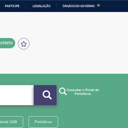
PARTICIPE
LEGISLAÇÃO
ÓRGÃOS DO GOVERNO
stério da Economia
Ministério da Infraestrutura
stério de Minas e Energia
Ministério da Ciência,
Tecnologia, Inovações e
Comunicações
STRITO
tério da Mulher, da Família
Secretaria-Geral
s Direitos Humanos
lto
terial UAB
Periódicos