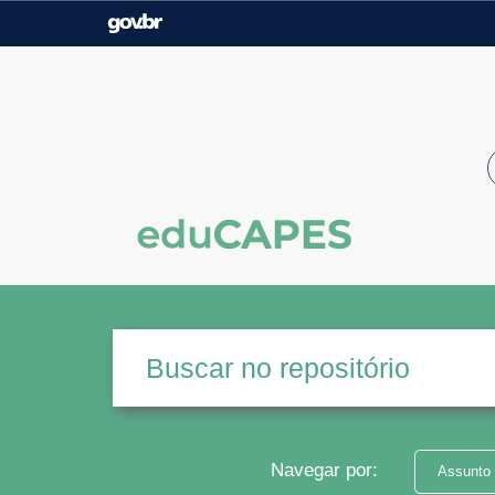
Casa Civil
Ministério da Justiça e
Segurança Pública
Ministério da Agricultura,
Ministério da Educação
Pecuária e Abastecimento
Ministério do Meio Ambiente
Ministério do Turismo
Secretaria de Governo
Gabinete de Segurança
Institucional
Navegar por:
Assunto