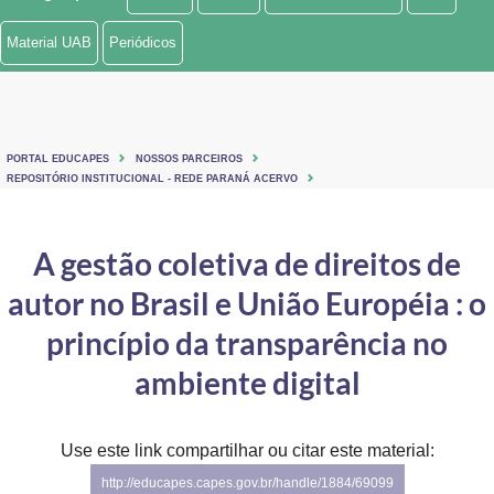
Ministério de Minas e Energia
Material UAB
Periódicos
Ministério da Ciência, Tecnologia, Inovações e Comunicações
Ministério do Meio Ambiente
PORTAL EDUCAPES
NOSSOS PARCEIROS
Ministério do Turismo
REPOSITÓRIO INSTITUCIONAL - REDE PARANÁ ACERVO
Ministério do Desenvolvimento Regional
A gestão coletiva de direitos de
Controladoria-Geral da União
autor no Brasil e União Européia : o
Ministério da Mulher, da Família e dos Direitos Humanos
princípio da transparência no
Secretaria-Geral
ambiente digital
Secretaria de Governo
Use este link compartilhar ou citar este material:
Gabinete de Segurança Institucional
http://educapes.capes.gov.br/handle/1884/69099