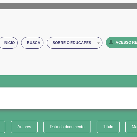
ACESSO RE
INICIO
BUSCA
SOBRE O EDUCAPES
Autores
Data do documento
Título
Ma