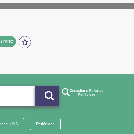
STRITO
terial UAB
Periódicos